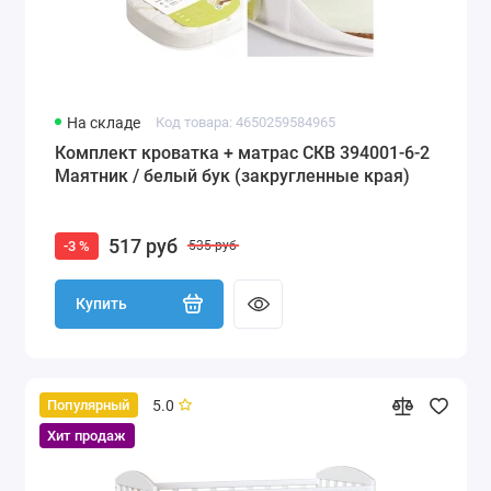
На складе
Код товара: 4650259584965
Комплект кроватка + матрас СКВ 394001-6-2
Маятник / белый бук (закругленные края)
517 руб
-3 %
535 руб
Купить
5.0
Популярный
Хит продаж