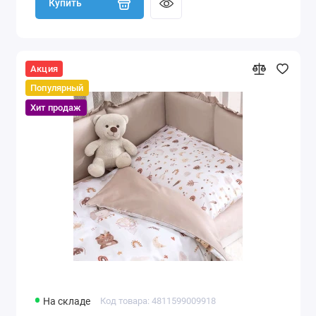
Купить
Акция
Популярный
Хит продаж
На складе
Код товара: 4811599009918