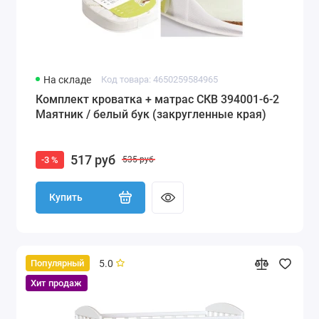
На складе
Код товара: 4650259584965
Комплект кроватка + матрас СКВ 394001-6-2
Маятник / белый бук (закругленные края)
517 руб
-3 %
535 руб
Купить
5.0
Популярный
Хит продаж