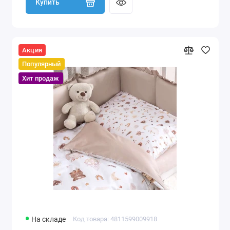
Купить
Акция
Популярный
Хит продаж
На складе
Код товара: 4811599009918