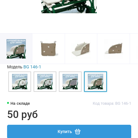
Модель
BG 146-1
На складе
Код товара: BG 146-1
50 руб
Купить