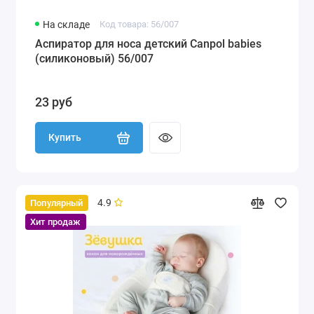
На складе
Код товара: 56/007
Аспиратор для носа детский Canpol babies
(силиконовый) 56/007
23 руб
Купить
4.9
Популярный
Хит продаж