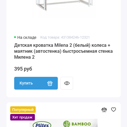
На складе
Код товара: 431384246-12321
Детская кроватка Milena 2 (белый) колеса +
маятник (автостенка) быстросъемная стенка
Милена 2
395 руб
Купить
Популярный
Хит продаж