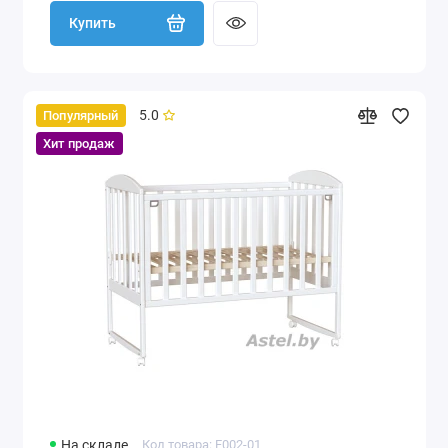
Купить
5.0
Популярный
Хит продаж
На складе
Код товара: F002-01