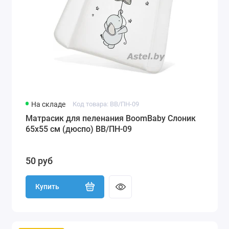
На складе
Код товара: BB/ПН-09
Матрасик для пеленания BoomBaby Слоник
65х55 см (дюспо) BB/ПН-09
50 руб
Купить