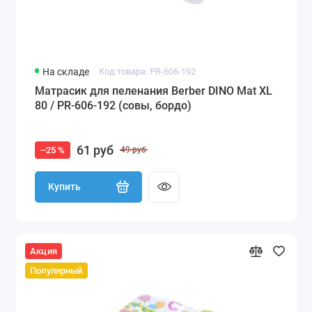
На складе
Код товара: PR-606-192
Матрасик для пеленания Berber DINO Mat XL
80 / PR-606-192 (совы, бордо)
61 руб
--25 %
49 руб
Купить
Акция
Популярный