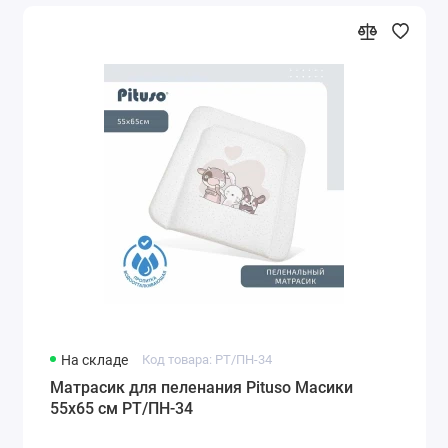
На складе
Код товара: РT/ПН-34
Матрасик для пеленания Pituso Масики
55х65 см РT/ПН-34