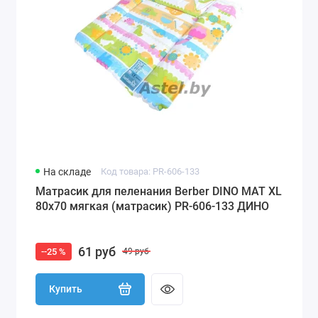
На складе
Код товара: PR-606-133
Матрасик для пеленания Berber DINO MAT XL
80х70 мягкая (матрасик) PR-606-133 ДИНО
61 руб
--25 %
49 руб
Купить