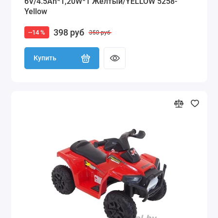
6V/4.5Ah*1,20W*1 Желтый/YELLOW 5258-
Yellow
398 руб
--14 %
350 руб
Купить