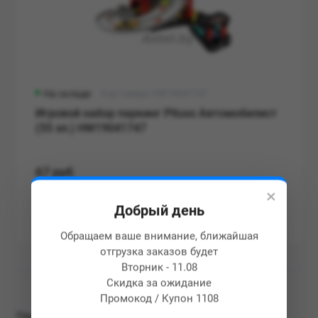
На складе
Код товара: HW19041747
Игровой набор паркинг Pituso Автомобилист
(55 эл.) HW19041747
67 руб
×
Добрый день
Купить
Обращаем ваше внимание, ближайшая
отгрузка заказов будет
Вторник - 11.08
Скидка за ожидание
Промокод / Купон 1108
Парковка и Паркинг игрушка с машинками, гараж и