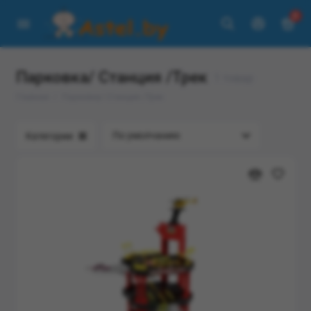
0
Парковка/ Станция /Трек
1 товар
Главная
Парковка/ Станция /Трек
Категории