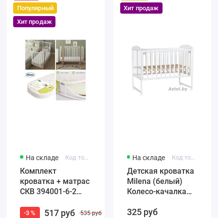
Популярный
Хит продаж
Хит продаж
На складе
Код товара: 4650259584965
На складе
Код товара: F002-01
Комплект
Детская кроватка
кроватка + матрас
Milena (белый)
СКВ 394001-6-2
Колесо-качалка
Маятник / белый
(автостенка)
325 руб
бук (закругленные
быстросъемная
517 руб
-3 %
535 руб