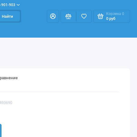
-901-903
Корзина
0
Найти
0 руб
сравнение
0493690