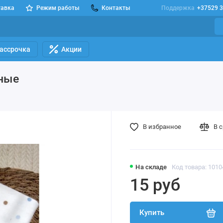
тавка
Режим работы
Контакты
Поддержка
+37529 3
Рассрочка
Акции
тные
В избранное
В 
На складе
Код товара: 101
15 руб
Купить