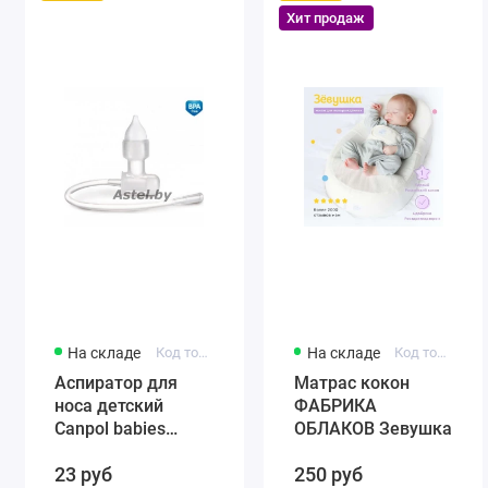
Хит продаж
На складе
Код товара: 56/007
На складе
Код товара: 0001
Аспиратор для
Матрас кокон
носа детский
ФАБРИКА
Canpol babies
ОБЛАКОВ Зевушка
(силиконовый)
23 руб
250 руб
56/007