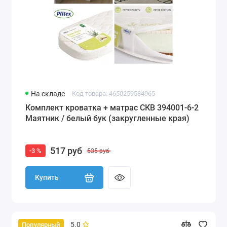
На складе
Код товара: 4650259584965
Комплект кроватка + матрас СКВ 394001-6-2
Маятник / белый бук (закругленные края)
517 руб
-3 %
535 руб
Купить
5.0
Популярный