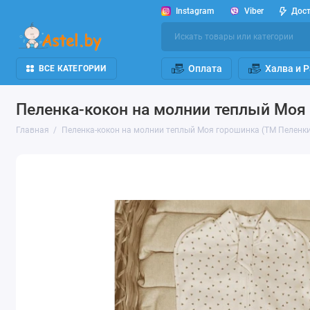
Instagram
Viber
Дос
Оплата
Халва и 
ВСЕ КАТЕГОРИИ
Пеленка-кокон на молнии теплый Моя 
Главная
Пеленка-кокон на молнии теплый Моя горошинка (ТМ Пеленки