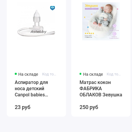
На складе
Код товара: 56/007
На складе
Код товара: 0001
Аспиратор для
Матрас кокон
носа детский
ФАБРИКА
Canpol babies
ОБЛАКОВ Зевушка
(силиконовый)
23 руб
250 руб
56/007