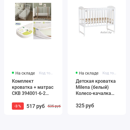
На складе
Код товара: 4650259584965
На складе
Код товара: F002-01
Комплект
Детская кроватка
кроватка + матрас
Milena (белый)
СКВ 394001-6-2
Колесо-качалка
Маятник / белый
(автостенка)
325 руб
бук (закругленные
быстросъемная
517 руб
-3 %
535 руб
края)
стенка Милена