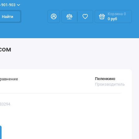
-901-903
Корзина
0
Найти
0 руб
сом
Пеленкино
сравнение
Производитель
383294