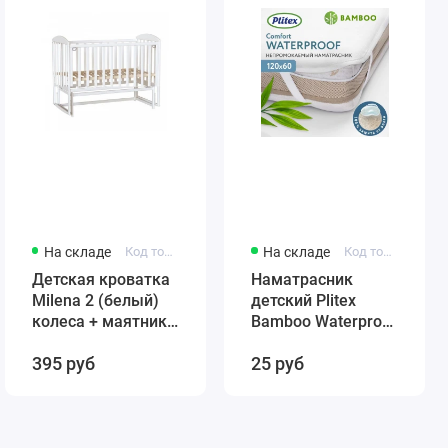
На складе
Код товара: 431384246-12321
На складе
Код товара: 4811599005859
Детская кроватка
Наматрасник
Milena 2 (белый)
детский Plitex
колеса + маятник
Bamboo Waterproof
(автостенка)
Comfort 120х60
395 руб
25 руб
быстросъемная
арт. НН-02.1
стенка Милена 2
(резинка по углам)