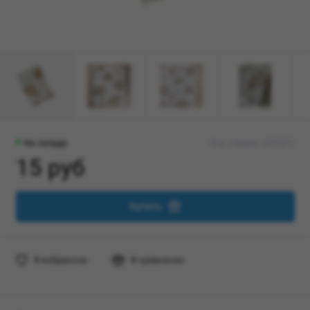
На складе
Код товара: 4357271
15 руб
Купить
В избранное
В сравнение