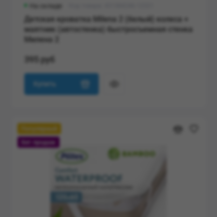
На складе
Код товара: 431384246-12321
Детская кроватка Milena 2 (белый) колеса +
маятник (автостенка) быстросъемная стенка
Милена 2
395 руб
Купить
Популярный
Хит продаж