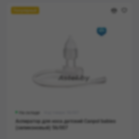
Популярный
На складе
Код товара: 56/007
Аспиратор для носа детский Canpol babies
(силиконовый) 56/007