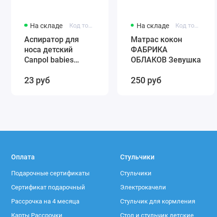
На складе
Код товара: 56/007
На складе
Код товара: 0001
Аспиратор для
Матрас кокон
носа детский
ФАБРИКА
Canpol babies
ОБЛАКОВ Зевушка
(силиконовый)
23 руб
250 руб
56/007
Оплата
Стульчики
Подарочные сертификаты
Стульчики
Сертификат подарочный
Электрокачели
Рассрочка на 4 месяца
Стульчик для кормления
Карты Рассрочки
Стол и стульчик детские