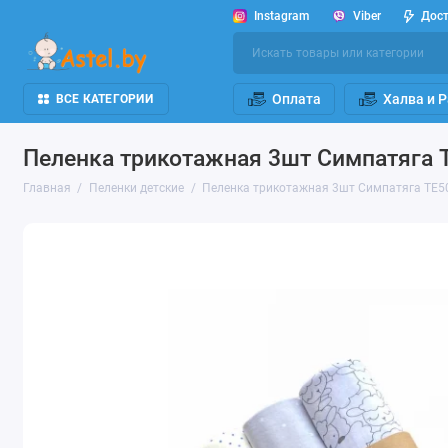
Instagram
Viber
Дос
Оплата
Халва и 
ВСЕ КАТЕГОРИИ
Пеленка трикотажная 3шт Симпатяга 
Главная
Пеленки детские
Пеленка трикотажная 3шт Симпатяга TE5