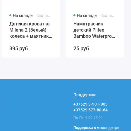
На складе
Код товара: 431384246-12321
На складе
Код товара: 4811599005859
Детская кроватка
Наматрасник
Milena 2 (белый)
детский Plitex
колеса + маятник
Bamboo Waterproof
(автостенка)
Comfort 120х60
395 руб
25 руб
быстросъемная
арт. НН-02.1
стенка Милена 2
(резинка по углам)
Поддержка
+37529 3-901-903
 -
+37529 577-88-64
Пн-Пт: 9.00-18.00
Поддержка в мессенджере