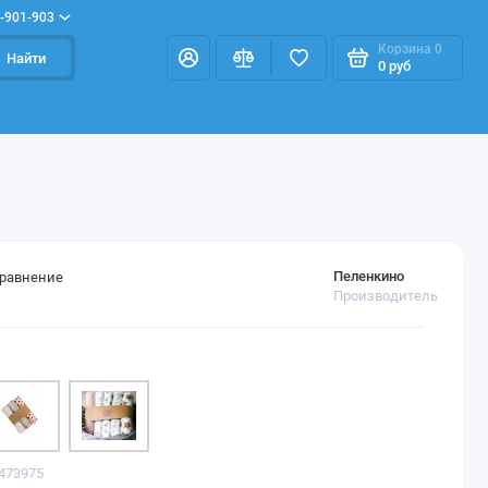
-901-903
Корзина
0
Найти
0 руб
Пеленкино
сравнение
Производитель
0473975