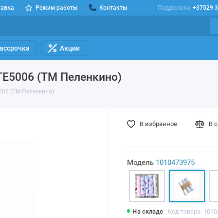
тавка
Режим работы
Контакты
Поддержка
+37529 3
Рассрочка
Акции
TE5006 (ТМ Пеленкино)
006 (ТМ Пеленкино)
В избранное
В 
Модель
1010473975
На складе
Код товара: 101