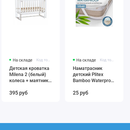
На складе
Код товара: 431384246-12321
На складе
Код товара: 4811599005859
Детская кроватка
Наматрасник
Milena 2 (белый)
детский Plitex
колеса + маятник
Bamboo Waterproof
(автостенка)
Comfort 120х60
395 руб
25 руб
быстросъемная
арт. НН-02.1
стенка Милена 2
(резинка по углам)