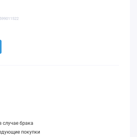
1599011522
:
в случае брака
ледующие покупки