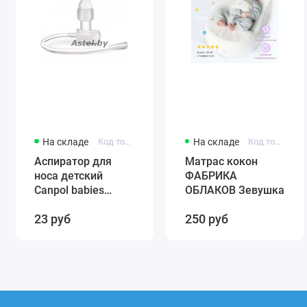
На складе
Код товара: 56/007
На складе
Код товара: 0001
Аспиратор для
Матрас кокон
носа детский
ФАБРИКА
Canpol babies
ОБЛАКОВ Зевушка
(силиконовый)
23 руб
250 руб
56/007