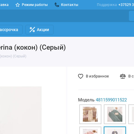
тавка
Режим работы
Контакты
Поддержка
+37529 3
Рассрочка
Акции
ina (кокон) (Серый)
(кокон) (Серый)
В избранное
В 
Модель
4811599011522