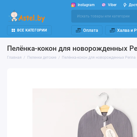
Instagram
Viber
Дос
Оплата
Халва и 
ВСЕ КАТЕГОРИИ
Пелёнка-кокон для новорожденных Per
Главная
Пеленки детские
Пелёнка-кокон для новорожденных Perina 