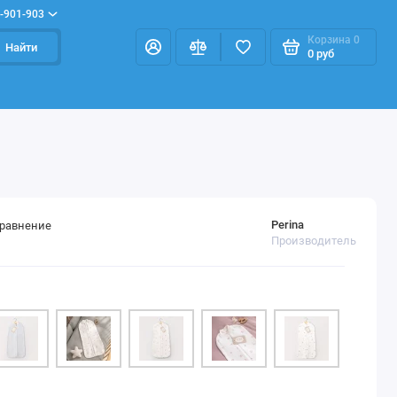
-901-903
Корзина
0
Найти
0 руб
Perina
сравнение
Производитель