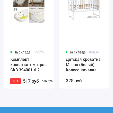
На складе
Код товара: 4650259584965
На складе
Код товара: F002-01
Комплект
Детская кроватка
кроватка + матрас
Milena (белый)
СКВ 394001-6-2
Колесо-качалка
Маятник / белый
(автостенка)
325 руб
бук (закругленные
быстросъемная
517 руб
-3 %
535 руб
края)
стенка Милена