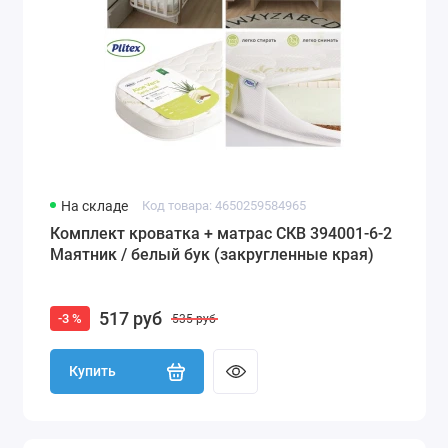
На складе
Код товара: 4650259584965
Комплект кроватка + матрас СКВ 394001-6-2
Маятник / белый бук (закругленные края)
517 руб
-3 %
535 руб
Купить