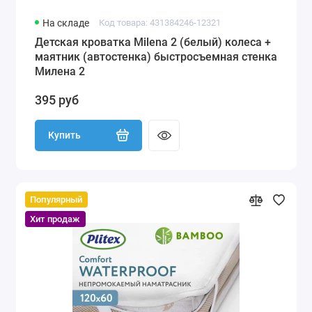
На складе
Код товара: 431384246-12321
Детская кроватка Milena 2 (белый) колеса +
маятник (автостенка) быстросъемная стенка
Милена 2
395 руб
Купить
Популярный
Хит продаж