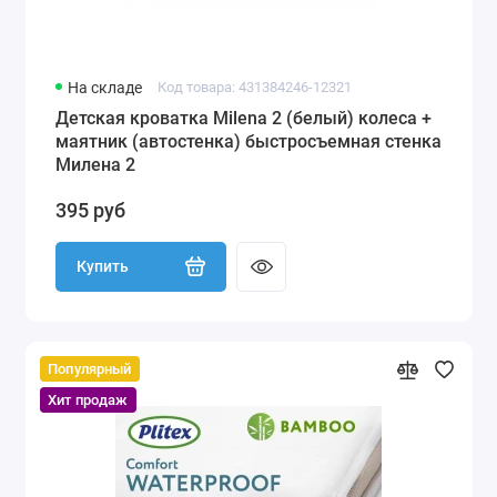
На складе
Код товара: 431384246-12321
Детская кроватка Milena 2 (белый) колеса +
маятник (автостенка) быстросъемная стенка
Милена 2
395 руб
Купить
Популярный
Хит продаж