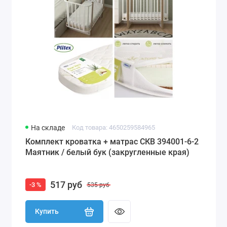
На складе
Код товара: 4650259584965
Комплект кроватка + матрас СКВ 394001-6-2
Маятник / белый бук (закругленные края)
517 руб
-3 %
535 руб
Купить