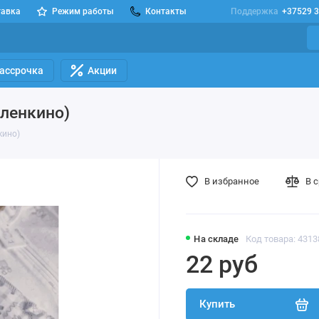
тавка
Режим работы
Контакты
Поддержка
+37529 3
Рассрочка
Акции
еленкино)
кино)
В избранное
В 
На складе
Код товара: 431
22 руб
Купить