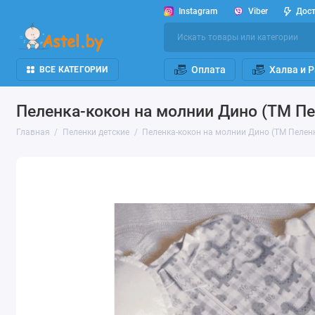
Instagram
Viber
Дос
Оплата
Халва и 
ВСЕ КАТЕГОРИИ
Пеленка-кокон на молнии Дино (ТМ П
Главная
Пеленки детские
Пеленка-кокон на молнии Дино (ТМ Пелен