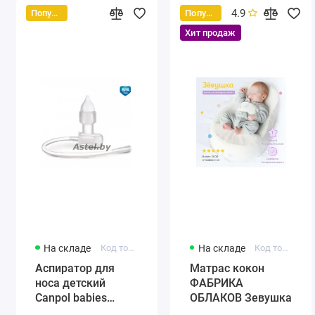
4.9
Популярный
Популярный
Хит продаж
На складе
Код товара: 56/007
На складе
Код товара: 0001
Аспиратор для
Матрас кокон
носа детский
ФАБРИКА
Canpol babies
ОБЛАКОВ Зевушка
(силиконовый)