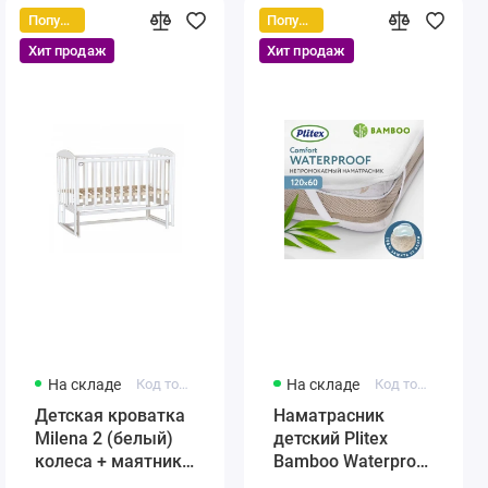
Популярный
Популярный
Хит продаж
Хит продаж
На складе
Код товара: 431384246-12321
На складе
Код товара: 4811599005859
Детская кроватка
Наматрасник
Milena 2 (белый)
детский Plitex
колеса + маятник
Bamboo Waterproof
(автостенка)
Comfort 120х60