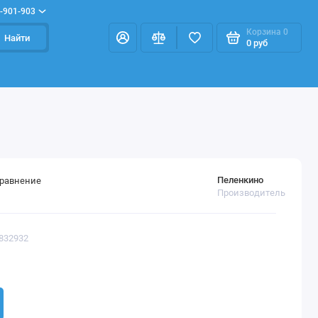
-901-903
Корзина
0
Найти
0 руб
Пеленкино
сравнение
Производитель
3832932