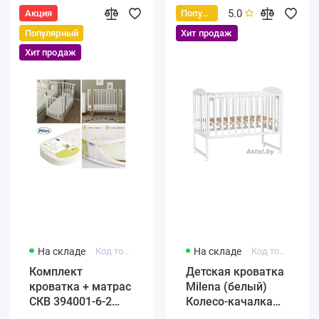
5.0
Акция
Популярный
Популярный
Хит продаж
Хит продаж
На складе
Код товара: 4650259584965
На складе
Код товара: F002-01
Комплект
Детская кроватка
кроватка + матрас
Milena (белый)
СКВ 394001-6-2
Колесо-качалка
Маятник / белый
(автостенка)