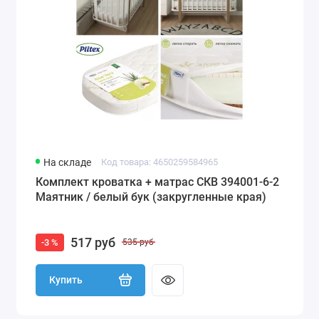
На складе
Код товара: 4650259584965
Комплект кроватка + матрас СКВ 394001-6-2
Маятник / белый бук (закругленные края)
517 руб
-3 %
535 руб
Купить