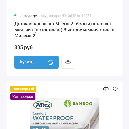
На складе
Код товара: 431384246-12321
Детская кроватка Milena 2 (белый) колеса +
маятник (автостенка) быстросъемная стенка
Милена 2
395 руб
Купить
Популярный
Хит продаж