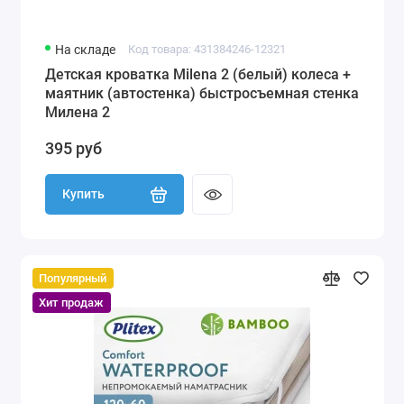
На складе
Код товара: 431384246-12321
Детская кроватка Milena 2 (белый) колеса +
маятник (автостенка) быстросъемная стенка
Милена 2
395 руб
Купить
Популярный
Хит продаж