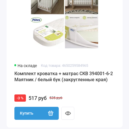
На складе
Код товара: 4650259584965
Комплект кроватка + матрас СКВ 394001-6-2
Маятник / белый бук (закругленные края)
517 руб
-3 %
535 руб
Купить