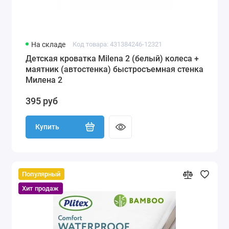
На складе
Код товара: 431384246-12321
Детская кроватка Milena 2 (белый) колеса +
маятник (автостенка) быстросъемная стенка
Милена 2
395 руб
Купить
Популярный
Хит продаж