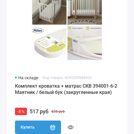
На складе
Код товара: 4650259584965
Комплект кроватка + матрас СКВ 394001-6-2
Маятник / белый бук (закругленные края)
517 руб
-3 %
535 руб
Купить