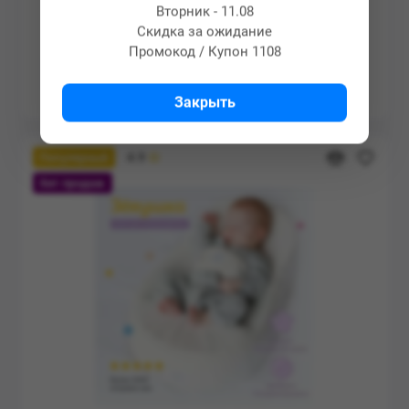
Вторник - 11.08
23 руб
Скидка за ожидание
Промокод / Купон 1108
Купить
Закрыть
4.9
Популярный
Хит продаж