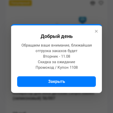
Популярный
×
Добрый день
Обращаем ваше внимание, ближайшая
отгрузка заказов будет
Вторник - 11.08
Скидка за ожидание
Промокод / Купон 1108
Закрыть
На складе
Код товара: 56/007
Аспиратор для носа детский Canpol babies
(силиконовый) 56/007