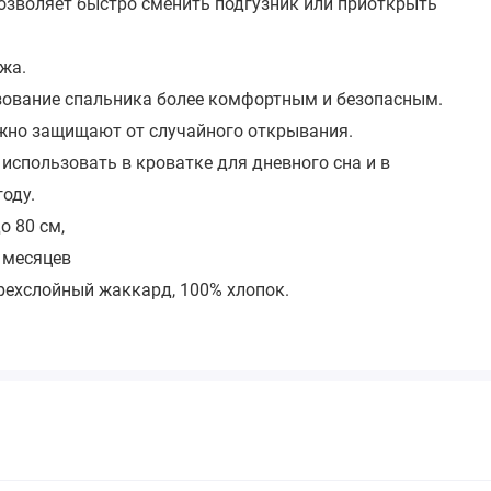
озволяет быстро сменить подгузник или приоткрыть
жа.
ьзование спальника более комфортным и безопасным.
жно защищают от случайного открывания.
спользовать в кроватке для дневного сна и в
оду.
о 80 см,
2 месяцев
рехслойный жаккард, 100% хлопок.