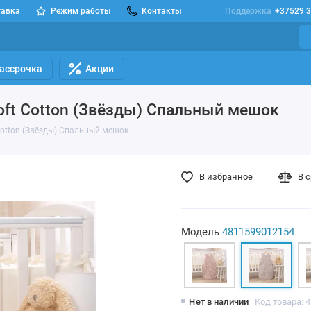
тавка
Режим работы
Контакты
Поддержка
+37529 3
Рассрочка
Акции
oft Cotton (Звёзды) Спальный мешок
Cotton (Звёзды) Спальный мешок
В избранное
В 
Модель
4811599012154
Нет в наличии
Код товара: 