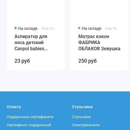
На складе
Код товара: 56/007
На складе
Код товара: 0001
Аспиратор для
Матрас кокон
носа детский
ФАБРИКА
Canpol babies
ОБЛАКОВ Зевушка
(силиконовый)
23 руб
250 руб
56/007
Оплата
Стульчики
Подарочные сертификаты
Стульчики
Сертификат подарочный
Электрокачели