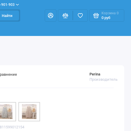
-901-903
Корзина
0
Найти
0 руб
Perina
сравнение
Производитель
4811599012154