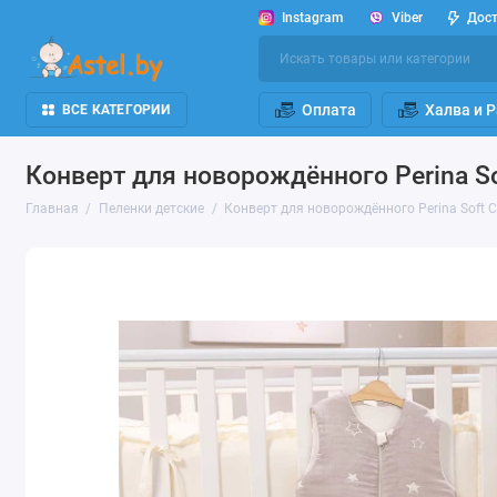
Instagram
Viber
Дос
Оплата
Халва и 
ВСЕ КАТЕГОРИИ
Конверт для новорождённого Perina S
Главная
Пеленки детские
Конверт для новорождённого Perina Soft 