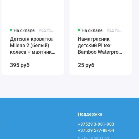
На складе
Код товара: 431384246-12321
На складе
Код товара: 4811599005859
Детская кроватка
Наматрасник
Milena 2 (белый)
детский Plitex
колеса + маятник
Bamboo Waterproof
(автостенка)
Comfort 120х60
395 руб
25 руб
быстросъемная
арт. НН-02.1
стенка Милена 2
(резинка по углам)
Поддержка
+37529 3-901-903
 -
+37529 577-88-64
Пн-Пт: 9.00-18.00