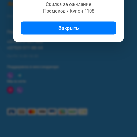
Скидка за ожидание
Промокод / Купон 1108
Интернет магазин Астел / Astel.by
Закрыть
Поддержка
+37529 3-901-903
+37529 577-88-64
Пн-Пт: 9.00-18.00
Поддержка в мессенджере
Мы в сети