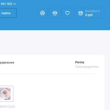
-901-903
Корзина
0
Найти
0 руб
Perina
сравнение
Производитель
1599012253