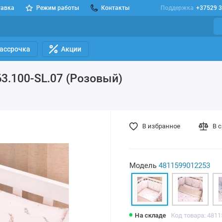
тавка
Режим работы
Контакты
Поддержка
+37529 3
Рассрочка
Акции
Б3.100-SL.07 (Розовый)
В избранное
В 
Модель
4811599012253
На складе
Код товара: 481