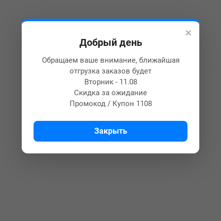
×
Добрый день
Обращаем ваше внимание, ближайшая
отгрузка заказов будет
Вторник - 11.08
Скидка за ожидание
Промокод / Купон 1108
Закрыть