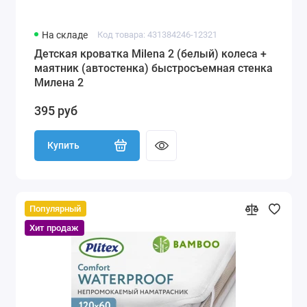
На складе
Код товара: 431384246-12321
Детская кроватка Milena 2 (белый) колеса +
маятник (автостенка) быстросъемная стенка
Милена 2
395 руб
Купить
Популярный
Хит продаж