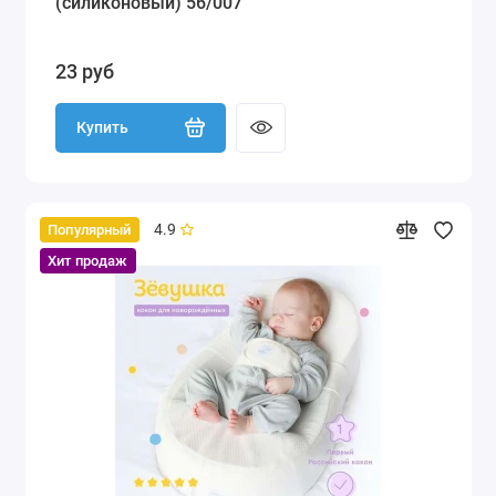
(силиконовый) 56/007
23 руб
Купить
4.9
Популярный
Хит продаж