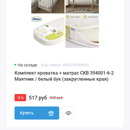
На складе
Код товара: 4650259584965
Комплект кроватка + матрас СКВ 394001-6-2
Маятник / белый бук (закругленные края)
517 руб
-3 %
535 руб
Купить