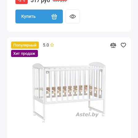
517 руб
-3 %
535 руб
Купить
5.0
Популярный
Хит продаж