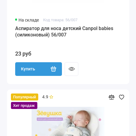
На складе
Код товара: 56/007
Аспиратор для носа детский Canpol babies
(силиконовый) 56/007
23 руб
Купить
4.9
Популярный
Хит продаж