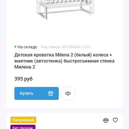
На складе
Код товара: 431384246-12321
Детская кроватка Milena 2 (белый) колеса +
маятник (автостенка) быстросъемная стенка
Милена 2
395 руб
Купить
Популярный
Хит продаж