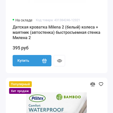
На складе
Код товара: 431384246-12321
Детская кроватка Milena 2 (белый) колеса +
маятник (автостенка) быстросъемная стенка
Милена 2
395 руб
Купить
Популярный
Хит продаж