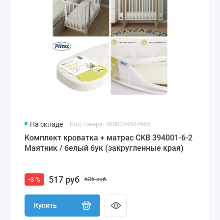
На складе
Код товара: 4650259584965
Комплект кроватка + матрас СКВ 394001-6-2
Маятник / белый бук (закругленные края)
517 руб
-3 %
535 руб
Купить