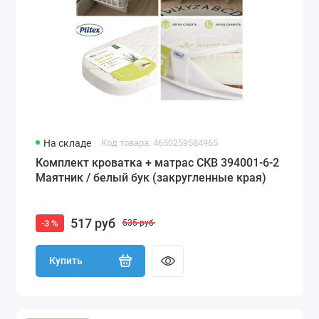
На складе
Код товара: 4650259584965
Комплект кроватка + матрас СКВ 394001-6-2
Маятник / белый бук (закругленные края)
517 руб
-3 %
535 руб
Купить