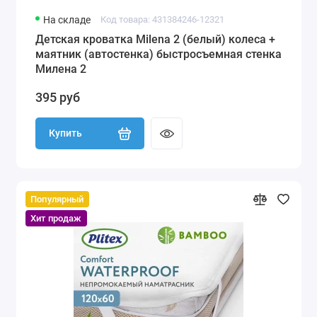
На складе
Код товара: 431384246-12321
Детская кроватка Milena 2 (белый) колеса +
маятник (автостенка) быстросъемная стенка
Милена 2
395 руб
Купить
Популярный
Хит продаж