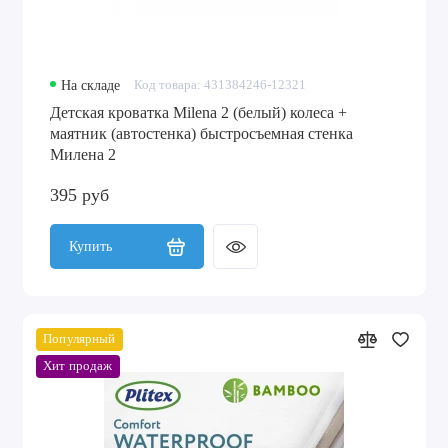
На складе
Код товара: 431384246-12321
Детская кроватка Milena 2 (белый) колеса +
маятник (автостенка) быстросъемная стенка
Милена 2
395 руб
Купить
Популярный
Хит продаж