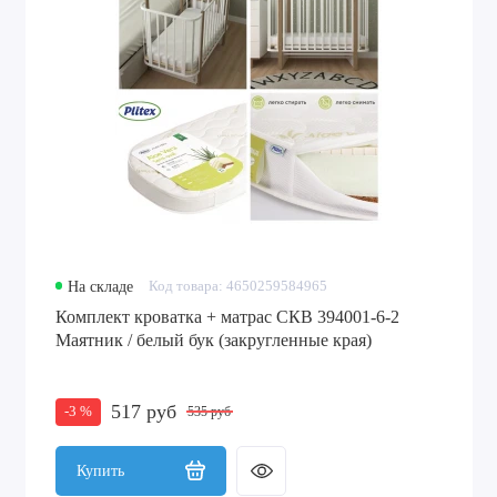
На складе
Код товара: 4650259584965
Комплект кроватка + матрас СКВ 394001-6-2
Маятник / белый бук (закругленные края)
517 руб
-3 %
535 руб
Купить