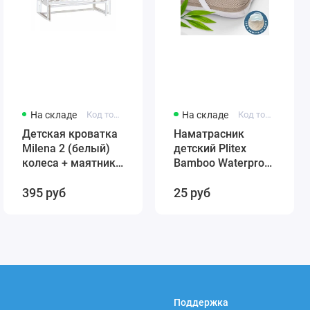
На складе
Код товара: 431384246-12321
На складе
Код товара: 4811599005859
Детская кроватка
Наматрасник
Milena 2 (белый)
детский Plitex
колеса + маятник
Bamboo Waterproof
(автостенка)
Comfort 120х60
395 руб
25 руб
быстросъемная
арт. НН-02.1
стенка Милена 2
(резинка по углам)
Поддержка