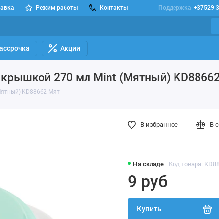
тавка
Режим работы
Контакты
Поддержка
+37529 3
Рассрочка
Акции
с крышкой 270 мл Mint (Мятный) KD8866
(Мятный) KD88662 Мят
В избранное
В 
На складе
Код товара: KD8
9 руб
Купить