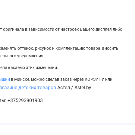
от оригинала в зависимости от настроек Вашего дисплея либо
зменять оттенок, рисунок
и
комплектацию товара, вносить
тельного уведомления.
теля касаемо этих изменений.
тышки
в Минске, можно сделав заказ через КОРЗИНУ или
агазине детских товаров
Астел / Astel.by
кты: +375293901903