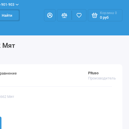
-901-903
Корзина
0
Найти
0 руб
2 Мят
Pituso
сравнение
Производитель
8662 Мят