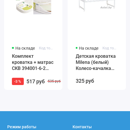
На складе
Код товара: 4650259584965
На складе
Код товара: F002-01
Комплект
Детская кроватка
кроватка + матрас
Milena (белый)
СКВ 394001-6-2
Колесо-качалка
Маятник / белый
(автостенка)
325 руб
бук (закругленные
быстросъемная
517 руб
-3 %
535 руб
края)
стенка Милена
Режим работы
Контакты