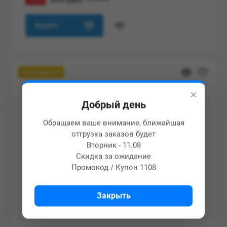
Купить
Популярный
×
Добрый день
Обращаем ваше внимание, ближайшая
отгрузка заказов будет
Вторник - 11.08
Скидка за ожидание
Промокод / Купон 1108
Закрыть