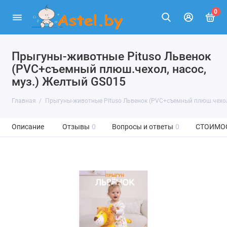
0
Прыгуны-животные Pituso Львенок
(PVC+съемный плюш.чехол, насос,
муз.) Желтый GS015
Главная
Прыгуны-животные Pituso Львенок (PVC+съемный плюш.чехол,
Описание
Отзывы
0
Вопросы и ответы
0
СТОИМО