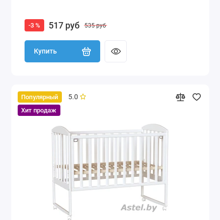
517 руб
-3 %
535 руб
Купить
5.0
Популярный
Хит продаж