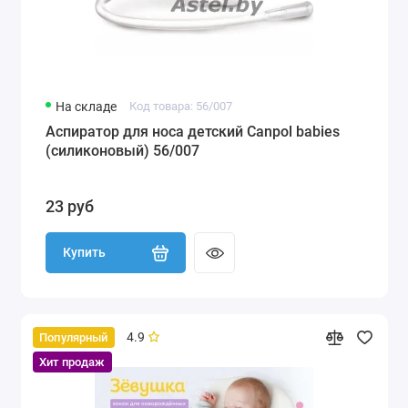
На складе
Код товара: 56/007
Аспиратор для носа детский Canpol babies
(силиконовый) 56/007
23 руб
Купить
4.9
Популярный
Хит продаж