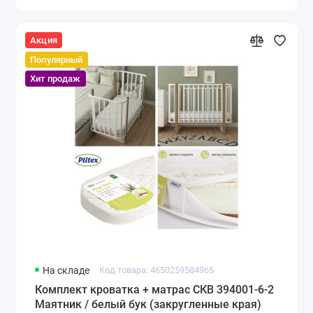
Акция
Популярный
Хит продаж
На складе
Код товара: 4650259584965
Комплект кроватка + матрас СКВ 394001-6-2
Маятник / белый бук (закругленные края)