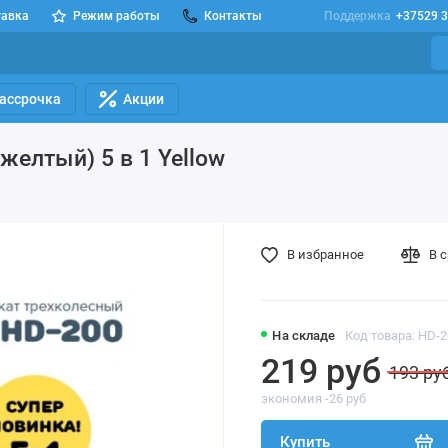
тавка
Режим работы
Контакты
Поддержка
+37529 3
Рассрочка
Акции
желтый) 5 в 1 Yellow
В избранное
В 
На складе
Код товара: HD-2
219 руб
193 ру
экономия -26 руб
Купить