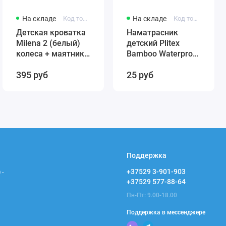
На складе
Код товара: 431384246-12321
На складе
Код товара: 4811599005859
Детская кроватка
Наматрасник
Milena 2 (белый)
детский Plitex
колеса + маятник
Bamboo Waterproof
(автостенка)
Comfort 120х60
395 руб
25 руб
быстросъемная
арт. НН-02.1
стенка Милена 2
(резинка по углам)
Поддержка
+37529 3-901-903
 -
+37529 577-88-64
Пн-Пт: 9.00-18.00
Поддержка в мессенджере