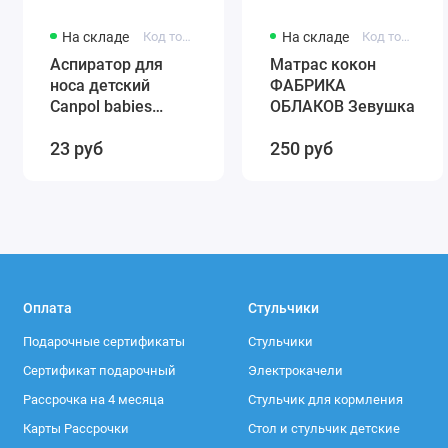
На складе
Код товара: 56/007
На складе
Код товара: 0001
Аспиратор для
Матрас кокон
носа детский
ФАБРИКА
Canpol babies
ОБЛАКОВ Зевушка
(силиконовый)
23 руб
250 руб
56/007
Оплата
Стульчики
Подарочные сертификаты
Стульчики
Сертификат подарочный
Электрокачели
Рассрочка на 4 месяца
Стульчик для кормления
Карты Рассрочки
Стол и стульчик детские