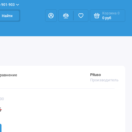
-901-903
Корзина
0
Найти
0 руб
Pituso
сравнение
Производитель
00
б