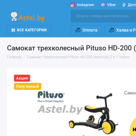
Instagram
Viber
Дос
Оплата
Халва и 
ВСЕ КАТЕГОРИИ
Самокат трехколесный Pituso HD-200 (
Главная
Самокат трехколесный Pituso HD-200 (желтый) 5 в 1 Yellow
Акция
Популярный