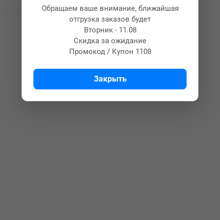
Обращаем ваше внимание, ближайшая
отгрузка заказов будет
Вторник - 11.08
Скидка за ожидание
Промокод / Купон 1108
Закрыть