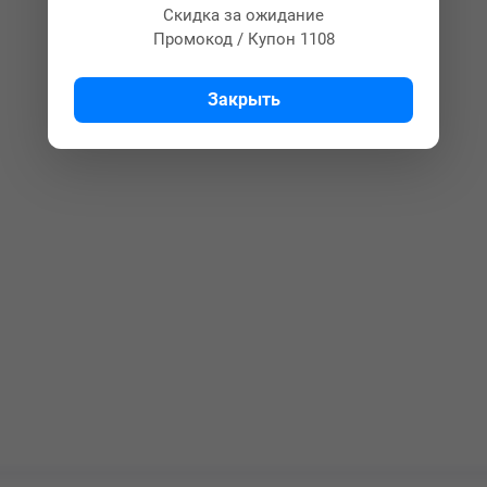
Скидка за ожидание
Промокод / Купон 1108
Закрыть