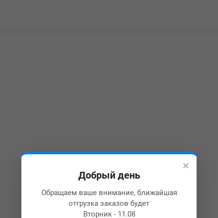
×
Добрый день
Обращаем ваше внимание, ближайшая
отгрузка заказов будет
Вторник - 11.08