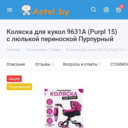
0
Коляска для кукол 9631A (Purpl 15)
с люлькой переноской Пурпурный
Главная
Распродажа / Скидки
Коляска для кукол 9631A (Purpl 15) 
Описание
Отзывы
0
Вопросы и ответы
0
СТОИМО
Акция
Популярный