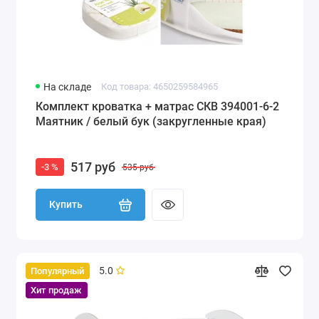
На складе
Код товара: 4650259584965
Комплект кроватка + матрас СКВ 394001-6-2
Маятник / белый бук (закругленные края)
517 руб
-3 %
535 руб
Купить
5.0
Популярный
Хит продаж