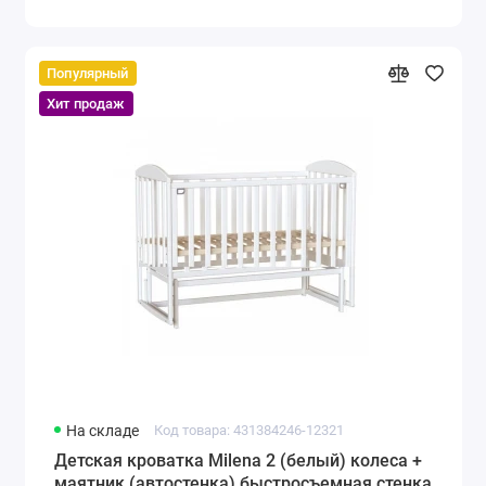
Популярный
Хит продаж
На складе
Код товара: 431384246-12321
Детская кроватка Milena 2 (белый) колеса +
маятник (автостенка) быстросъемная стенка