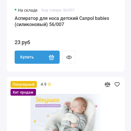
На складе
Код товара: 56/007
Аспиратор для носа детский Canpol babies
(силиконовый) 56/007
23 руб
Купить
4.9
Популярный
Хит продаж