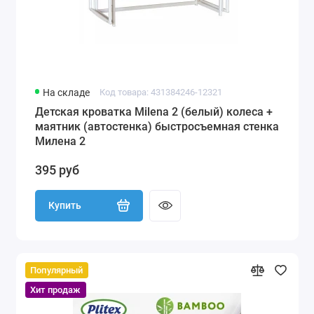
На складе
Код товара: 431384246-12321
Детская кроватка Milena 2 (белый) колеса +
маятник (автостенка) быстросъемная стенка
Милена 2
395 руб
Купить
Популярный
Хит продаж