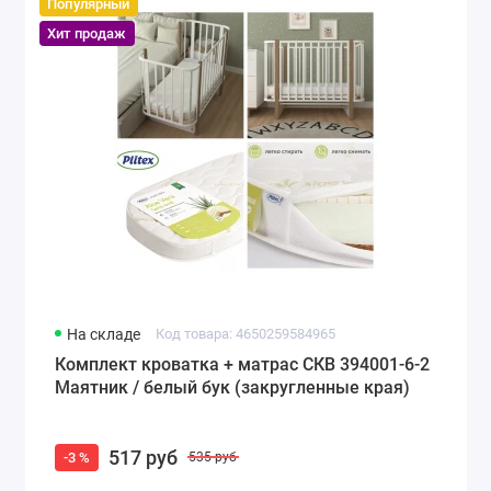
Популярный
Хит продаж
На складе
Код товара: 4650259584965
Комплект кроватка + матрас СКВ 394001-6-2
Маятник / белый бук (закругленные края)
517 руб
-3 %
535 руб