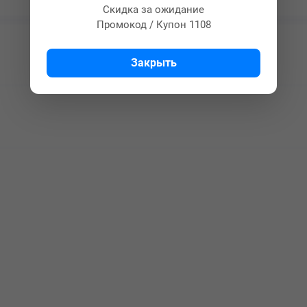
Скидка за ожидание
Промокод / Купон 1108
Закрыть