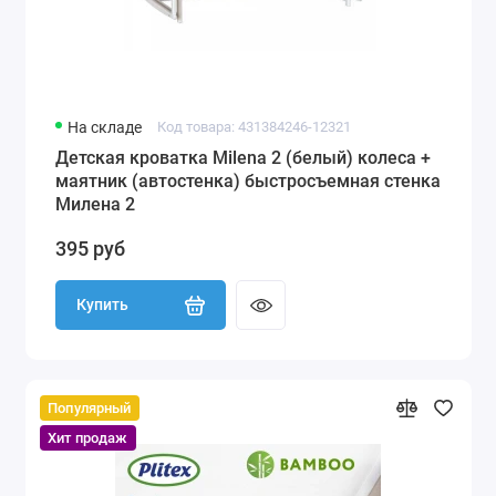
На складе
Код товара: 431384246-12321
Детская кроватка Milena 2 (белый) колеса +
маятник (автостенка) быстросъемная стенка
Милена 2
395 руб
Купить
Популярный
Хит продаж