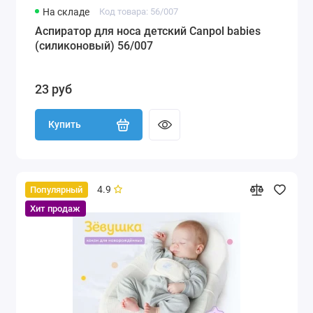
На складе
Код товара: 56/007
Аспиратор для носа детский Canpol babies
(силиконовый) 56/007
23 руб
Купить
4.9
Популярный
Хит продаж