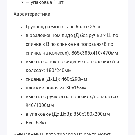
— упаковка 1 шт.
Характеристики
Грузоподъемность не более 25 кг.
в разложенном виде (Д без ручки х Ш по
спинке х В по спинке на полозьях/В по
спинке на колесах): 865х385х410/470мм
высота санок по сиденье на полозьях/на
колесах: 180/240мм
сиденье (ДхШ): 460х290мм
плоские полозья: 30х15мм
высота с ручкой на полозьях/на колесах:
940/1000мм
в упаковке (ДхШхВ): 860х380х200мм
Вес: 6,3кг
ВНИМАНИЕ!
Цвета товаров на сайте могут