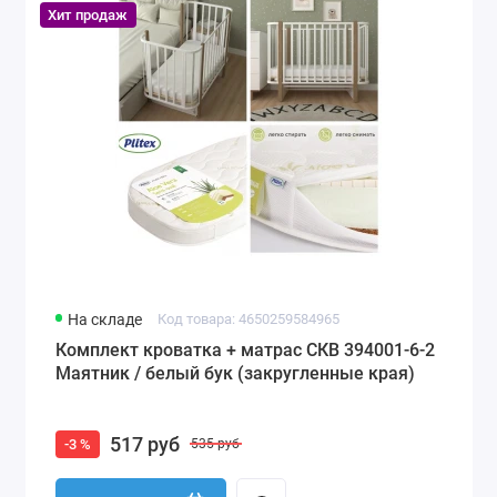
Хит продаж
На складе
Код товара: 4650259584965
Комплект кроватка + матрас СКВ 394001-6-2
Маятник / белый бук (закругленные края)
517 руб
-3 %
535 руб