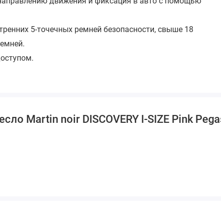
по направлению движения и фиксация в авто с помощью
тренних 5-точечных ремней безопасности, свыше 18
ремней.
доступом.
о Martin noir DISCOVERY I-SIZE Pink Pegas