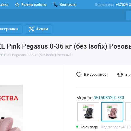
тавка
Режим работы
Контакты
Поддержка
+37529 3
Рассрочка
Акции
E Pink Pegasus 0-36 кг (без Isofix) Розо
ZE Pink Pegasus 0-36 кг (без Isofix) Розовый
В избранное
В 
Модель
4816084201730
На складе
Код товара: 481