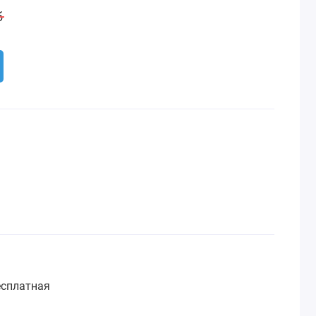
б
сплатная
: