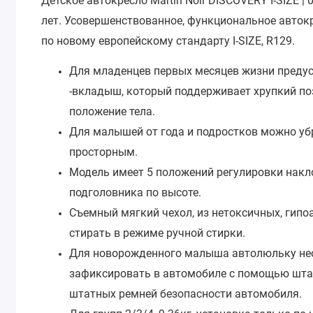
Детское автокресло Martin Noir DISCOVERY I-SIZE | 
лет.
Усовершенствованное, функциональное авток
по новому европейскому стандарту I-SIZE, R129.
Для младенцев первых месяцев жизни преду
-вкладыш, который поддерживает хрупкий по
положение тела.
Для малышей от года и подростков можно уб
просторным.
Модель имеет 5 положений регулировки накл
подголовника по высоте.
Съемный мягкий чехол, из нетоксичных, гип
стирать в режиме ручной стирки.
Для новорожденного малыша автолюльку нео
зафиксировать в автомобиле с помощью штат
штатных ремней безопасности автомобиля.