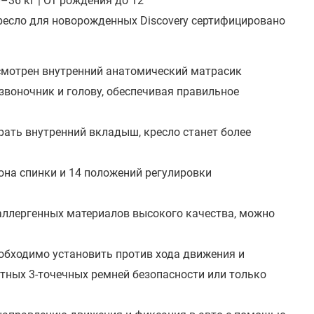
0–36 кг | От рождения до 12
ресло для новорожденных Discovery сертифицировано
смотрен внутренний анатомический матрасик
звоночник и голову, обеспечивая правильное
рать внутренний вкладыш, кресло станет более
она спинки и 14 положений регулировки
оаллергенных материалов высокого качества, можно
бходимо установить против хода движения и
ных 3-точечных ремней безопасности или только