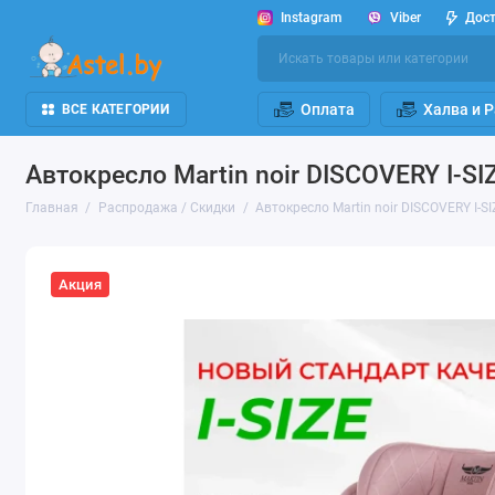
Instagram
Viber
Дос
Оплата
Халва и 
ВСЕ КАТЕГОРИИ
Автокресло Martin noir DISCOVERY I-SIZ
Главная
Распродажа / Скидки
Автокресло Martin noir DISCOVERY I-SI
Акция