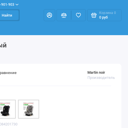
-901-903
Корзина
0
Найти
0 руб
вый
Martin noir
сравнение
Производитель
6084201730