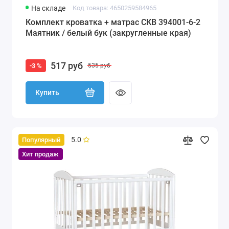
На складе
Код товара: 4650259584965
Комплект кроватка + матрас СКВ 394001-6-2
Маятник / белый бук (закругленные края)
517 руб
-3 %
535 руб
Купить
5.0
Популярный
Хит продаж