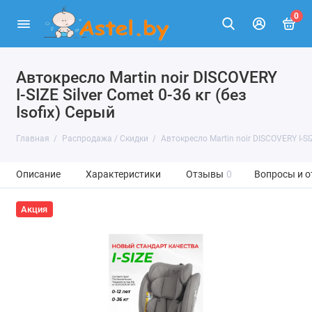
0
Автокресло Martin noir DISCOVERY
I-SIZE Silver Comet 0-36 кг (без
Isofix) Серый
Главная
Распродажа / Скидки
Автокресло Martin noir DISCOVERY I-SIZ
Описание
Характеристики
Отзывы
0
Вопросы и о
Акция