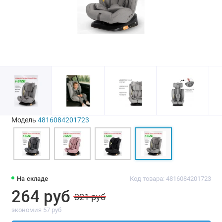
Модель
4816084201723
На складе
Код товара: 4816084201723
264 руб
321 руб
экономия 57 руб