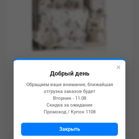
×
На складе
Код товара: 44275
Добрый день
Комплект в кроватку Perina Friends 6
предметов (Перина Друзья)
Обращаем ваше внимание, ближайшая
отгрузка заказов будет
Вторник - 11.08
283 руб
Скидка за ожидание
Промокод / Купон 1108
Купить
Закрыть