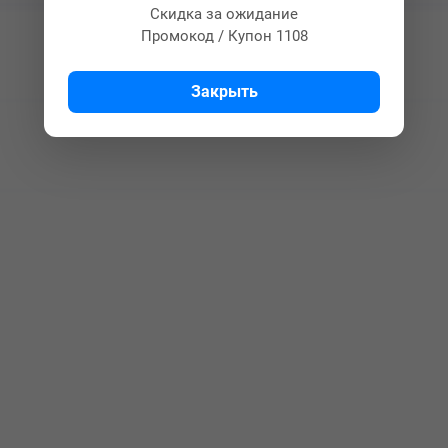
Скидка за ожидание
Промокод / Купон 1108
Закрыть