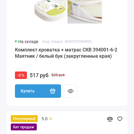
На складе
Код товара: 4650259584965
Комплект кроватка + матрас СКВ 394001-6-2
Маятник / белый бук (закругленные края)
517 руб
-3 %
535 руб
Купить
5.0
Популярный
Хит продаж