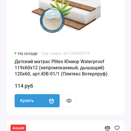
На складе
Код товара: 4811599005774
Детский матрас Plitex Юниор Waterproof
119х60х12 (непромокаемый, дышащий)
120х60, арт.ЮВ-01/1 (Плитекс Вотерпруф)
114 руб
Купить
Акция