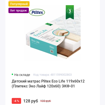
Популярный
Хит продаж
На складе
Код товара: 4811599002803
Детский матрас Plitex Eco Life 119x60x12
(Плитекс Эко Лайф 120х60) ЭКФ-01
128 руб
-4 %
133 руб