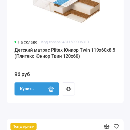
На складе
Код товара: 4811599006313
Детский матрас Plitex Юниор Twin 119х60х8.5
(Плитекс Юниор Твин 120х60)
96 руб
Купить
Популярный