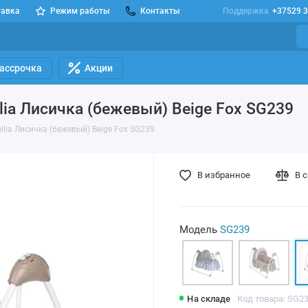
тавка
Режим работы
Контакты
Поддержка
+37529 3
Рассрочка
Акции
lia Лисичка (бежевый) Beige Fox SG239
lia Лисичка (бежевый) Beige Fox SG239
В избранное
В 
Модель
SG239
На складе
Код товара: SG2