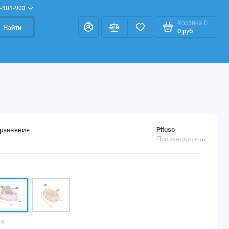
-901-903
Корзина
0
Найти
0 руб
Pituso
сравнение
Производитель
39