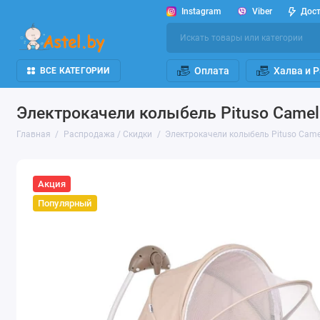
Instagram
Viber
Дос
Оплата
Халва и 
ВСЕ КАТЕГОРИИ
Электрокачели колыбель Pituso Camel
Главная
Распродажа / Скидки
Электрокачели колыбель Pituso Camel
Акция
Популярный