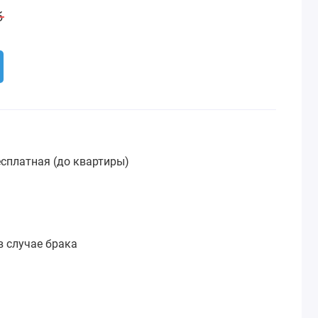
б
сплатная (до квартиры)
:
в случае брака