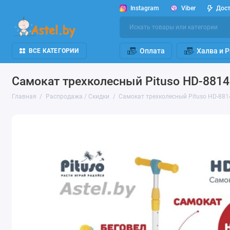
Instagram
Viber
Дос
Оплата
Халва и 
ВСЕ КАТЕГОРИИ
Самокат трехколесный Pituso HD-8814B
Главная
Распродажа / Скидки
Самокат трехколесный Pituso HD-8814