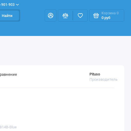
-901-903
Корзина
0
Найти
0 руб
Pituso
сравнение
Производитель
814B-Blue