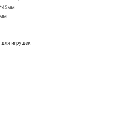
м*45мм
8мм
 для игрушек