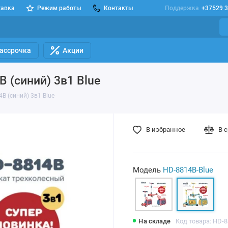
тавка
Режим работы
Контакты
Поддержка
+37529 3
Рассрочка
Акции
 (синий) 3в1 Blue
B (синий) 3в1 Blue
В избранное
В 
Модель
HD-8814B-Blue
На складе
Код товара: HD-8