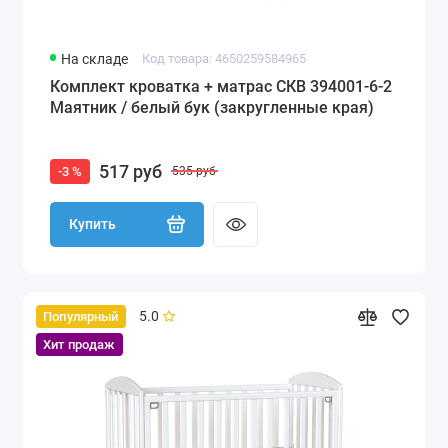
На складе
Код товара: 4650259584965
Комплект кроватка + матрас СКВ 394001-6-2
Маятник / белый бук (закругленные края)
517 руб
-3 %
535 руб
Купить
5.0
Популярный
Хит продаж