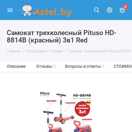
0
Самокат трехколесный Pituso HD-
8814B (красный) 3в1 Red
Главная
Распродажа / Скидки
Самокат трехколесный Pituso HD-881
Описание
Отзывы
0
Вопросы и ответы
0
СТОИМО