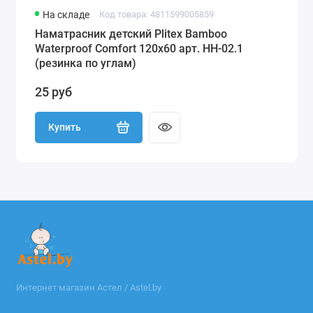
На складе
Код товара: 4811599005859
Наматрасник детский Plitex Bamboo
Waterproof Comfort 120х60 арт. НН-02.1
(резинка по углам)
25 руб
Купить
Интернет магазин Астел / Astel.by