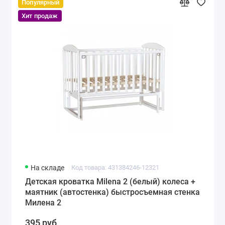
Популярный
Хит продаж
На складе
Код товара: 431384246-12321
Детская кроватка Milena 2 (белый) колеса +
маятник (автостенка) быстросъемная стенка
Милена 2
395 руб