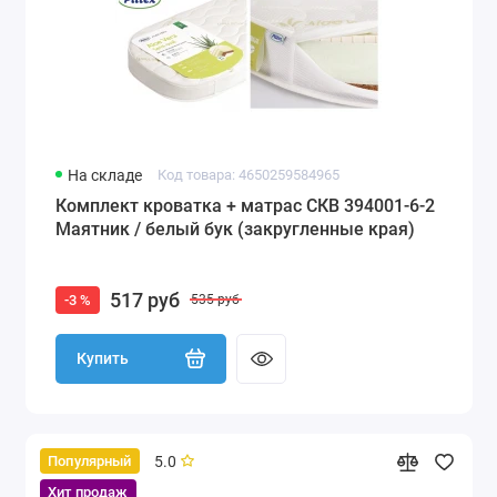
На складе
Код товара: 4650259584965
Комплект кроватка + матрас СКВ 394001-6-2
Маятник / белый бук (закругленные края)
517 руб
-3 %
535 руб
Купить
5.0
Популярный
Хит продаж