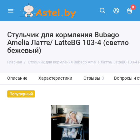
0
Стульчик для кормления Bubago
Amelia Латте/ LatteBG 103-4 (светло
бежевый)
Главная
Стульчик для кормления Bubago Amelia Латте/ LatteBG 103-4 
Описание
Характеристики
Отзывы
0
Вопросы и о
Популярный