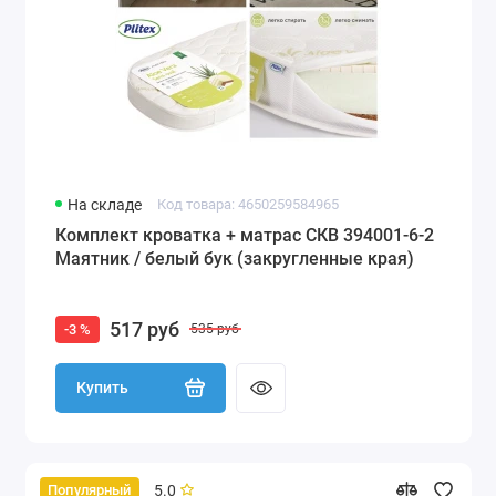
На складе
Код товара: 4650259584965
Комплект кроватка + матрас СКВ 394001-6-2
Маятник / белый бук (закругленные края)
517 руб
-3 %
535 руб
Купить
5.0
Популярный