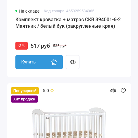
На складе
Код товара: 4650259584965
Комплект кроватка + матрас СКВ 394001-6-2
Маятник / белый бук (закругленные края)
517 руб
-3 %
535 руб
Купить
5.0
Популярный
Хит продаж